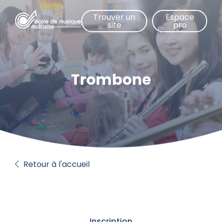
Aller
Trouver un
Espace
au
site
pro
contenu
principal
Trombone
Retour à l'accueil
Inscription